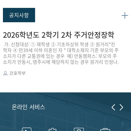
공지사항
2026학년도 2학기 2차 주거안정장학
금 학생 신청 안내
가. 신청대상: ① 재학생 ② 기초차상위 학생 ③ 원거리*진
학자 ④ 만39세 이하 미혼인 자 * 대학소재지 기준 부모의 주
소지가 다른 교통권에 있는 경우 예) 안동캠퍼스: 부모의 주
소지가 안동시, 영주시에 해당하지 않는 경우 원거리 인정나.
2학기 2차 신청일정: 2026. 8. 12.(수) 9시 ~ 2026. 9. 9.(수)
18시다. 서류제출 및 가구원동의: 2026. 8. 12.(수) 9시 ~ 20
간호학부
26. 9. 16.(수) 18시라. 선발결과 공개일: 2026년 10월 14일
(예성) * 국
온라인 서비스